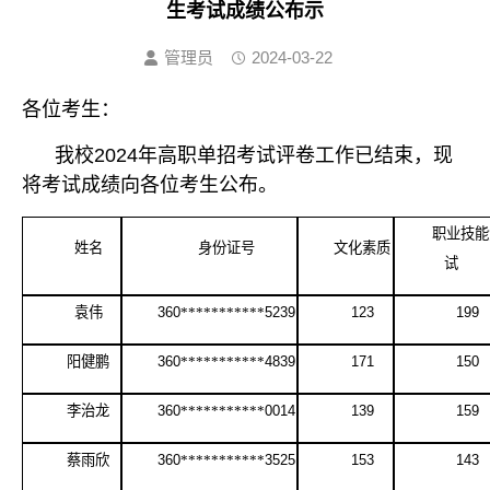
生考试成绩公布示
管理员
2024-03-22
各位考生：
我校
2024年高职单招考试评卷工作已结束，现
将考试成绩向各位考生公布
。
职业技能
姓名
身份证号
文化素质
试
袁伟
360
***********
5239
123
199
阳健鹏
360
***********
4839
171
150
李治龙
360
***********
0014
139
159
蔡雨欣
360
***********
3525
153
143